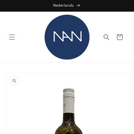
Skip to
Nederlands
content
Cart
Skip to
product
information