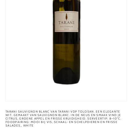
Open
media
1
TARANI SAUVIGNON BLANC VAN TARANI VDP TOLOSAN. EEN ELEGANTE
WIT. GEMAAKT VAN SAUVIGNON BLANC. IN DE NEUS EN SMAAK VIND JE
in
CITRUS, GROENE APPEL EN FRISSE KRUIDIGHEID. SERVEERTIP: 8–10°C.
modal
FOODPAIRING: MOOI BIJ VIS, SCHAAL- EN SCHELPDIEREN EN FRISSE
SALADES., WHITE