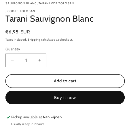
SAUVIGNON BLANC, TARANI VDP TOLOSAN
, COMTE TOLOSAN
Tarani Sauvignon Blanc
Regular
€6,95 EUR
price
Taxes included.
Shipping
calculated at checkout.
Quantity
Quantity
Decrease
Increase
quantity
quantity
for
for
Tarani
Tarani
Add to cart
Sauvignon
Sauvignon
Blanc
Blanc
Buy it now
Pickup available at
Nan wijnen
Usually ready in 2 hours