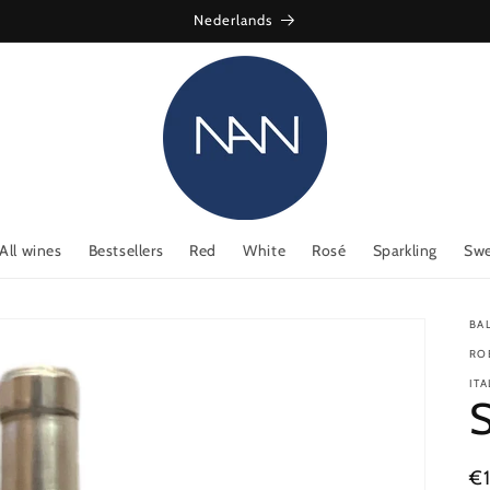
Nederlands
All wines
Bestsellers
Red
White
Rosé
Sparkling
Swe
BA
RO
IT
S
Re
€