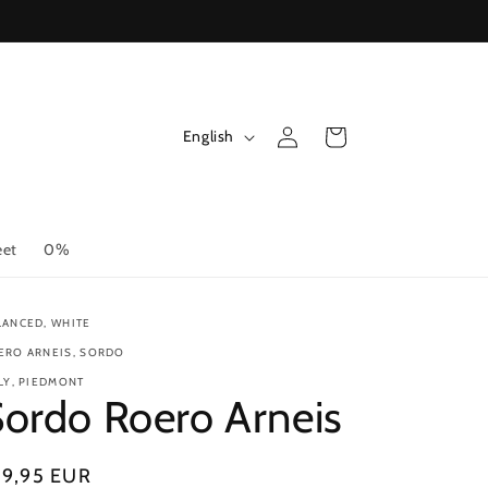
Log
L
Cart
English
in
a
n
g
et
0%
u
a
LANCED, WHITE
g
ERO ARNEIS, SORDO
e
ALY, PIEDMONT
ordo Roero Arneis
gular
19,95 EUR