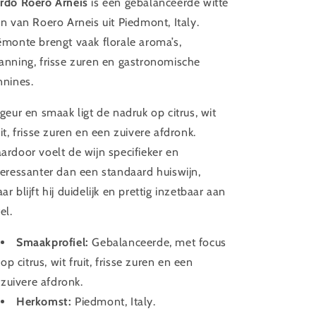
rdo Roero Arneis
is een gebalanceerde witte
jn van Roero Arneis uit Piedmont, Italy.
ëmonte brengt vaak florale aroma’s,
anning, frisse zuren en gastronomische
nnines.
 geur en smaak ligt de nadruk op citrus, wit
uit, frisse zuren en een zuivere afdronk.
ardoor voelt de wijn specifieker en
teressanter dan een standaard huiswijn,
ar blijft hij duidelijk en prettig inzetbaar aan
el.
Smaakprofiel:
Gebalanceerde, met focus
op citrus, wit fruit, frisse zuren en een
zuivere afdronk.
Herkomst:
Piedmont, Italy.