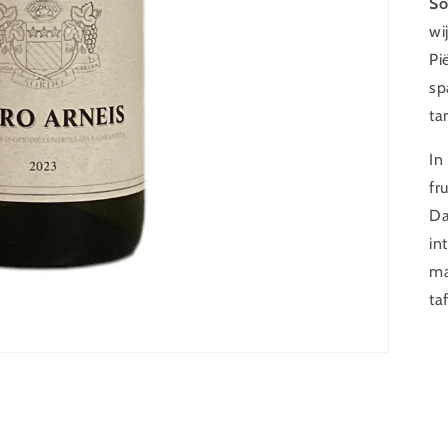
So
wi
Pi
sp
ta
In
fr
Da
in
ma
taf