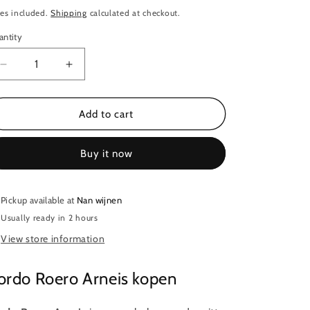
ice
es included.
Shipping
calculated at checkout.
antity
antity
Decrease
Increase
quantity
quantity
for
for
Sordo
Sordo
Add to cart
Roero
Roero
Arneis
Arneis
Buy it now
Pickup available at
Nan wijnen
Usually ready in 2 hours
View store information
ordo Roero Arneis kopen