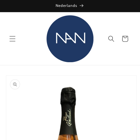
Skip to
Nederlands
content
Cart
Skip to
product
information