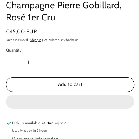
Champagne Pierre Gobillard,
Rosé 1er Cru
Regular
€45,00 EUR
price
Taxes included.
Shipping
calculated at checkout.
Quantity
Quantity
Decrease
Increase
quantity
quantity
for
for
Champagne
Champagne
Add to cart
Pierre
Pierre
Gobillard,
Gobillard,
Rosé
Rosé
1er
1er
Cru
Cru
Pickup available at
Nan wijnen
Usually ready in 2 hours
View store information