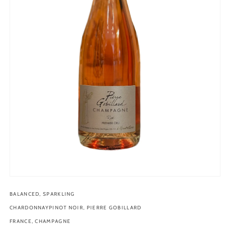
Open
media
1
BALANCED, SPARKLING
in
CHARDONNAYPINOT NOIR, PIERRE GOBILLARD
modal
FRANCE, CHAMPAGNE