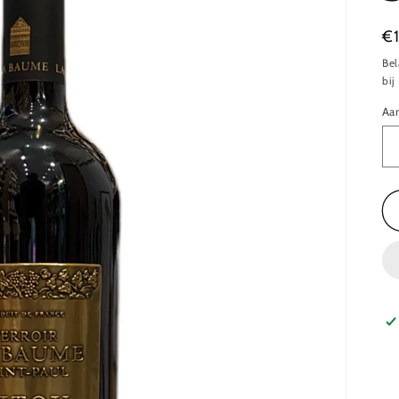
N
€
pr
Bel
bij
Aan
Aa