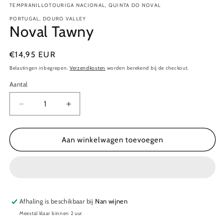
TEMPRANILLOTOURIGA NACIONAL, QUINTA DO NOVAL
PORTUGAL, DOURO VALLEY
Noval Tawny
Normale
€14,95 EUR
prijs
Belastingen inbegrepen.
Verzendkosten
worden berekend bij de checkout.
Aantal
Aantal
Aantal
Aantal
verlagen
verhogen
voor
voor
Noval
Noval
Aan winkelwagen toevoegen
Tawny
Tawny
Afhaling is beschikbaar bij
Nan wijnen
Meestal klaar binnen 2 uur