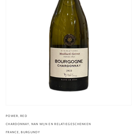
Media
1
openen
POWER, RED
in
CHARDONNAY, NAN WIJN EN RELATIEGESCHENKEN
modaal
FRANCE, BURGUNDY