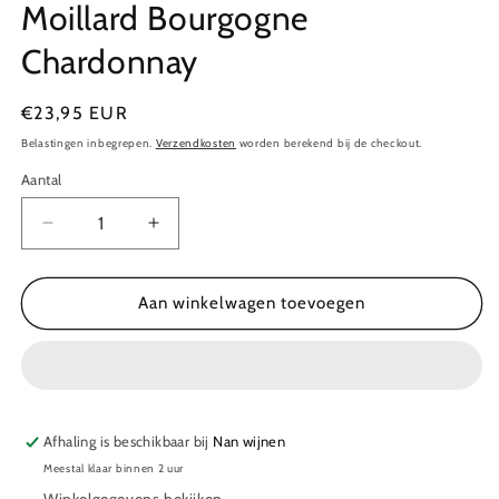
Moillard Bourgogne
Chardonnay
Normale
€23,95 EUR
prijs
Belastingen inbegrepen.
Verzendkosten
worden berekend bij de checkout.
Aantal
Aantal
Aantal
Aantal
verlagen
verhogen
voor
voor
Moillard
Moillard
Aan winkelwagen toevoegen
Bourgogne
Bourgogne
Chardonnay
Chardonnay
Afhaling is beschikbaar bij
Nan wijnen
Meestal klaar binnen 2 uur
Winkelgegevens bekijken