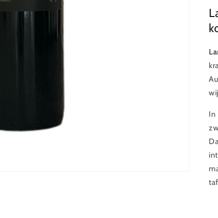
L
k
La
kr
Au
wi
In
zw
Da
in
ma
taf