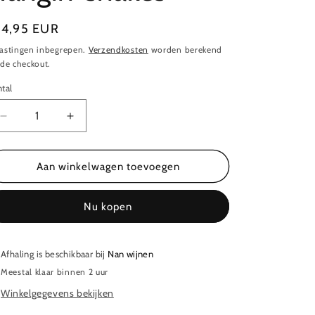
ormale
14,95 EUR
ijs
astingen inbegrepen.
Verzendkosten
worden berekend
 de checkout.
tal
ntal
Aantal
Aantal
verlagen
verhogen
voor
voor
Langmeil
Langmeil
Aan winkelwagen toevoegen
Shiraz
Shiraz
Hangin&#39;
Hangin&#39;
Nu kopen
snakes
snakes
Afhaling is beschikbaar bij
Nan wijnen
Meestal klaar binnen 2 uur
Winkelgegevens bekijken