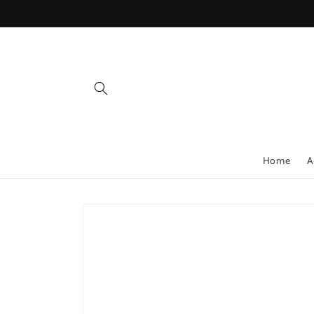
Meteen
naar de
content
Home
A
Ga direct naar
productinformatie