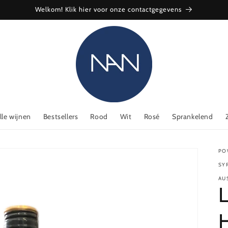
Welkom! Klik hier voor onze contactgegevens
lle wijnen
Bestsellers
Rood
Wit
Rosé
Sprankelend
PO
SY
AU
L
H